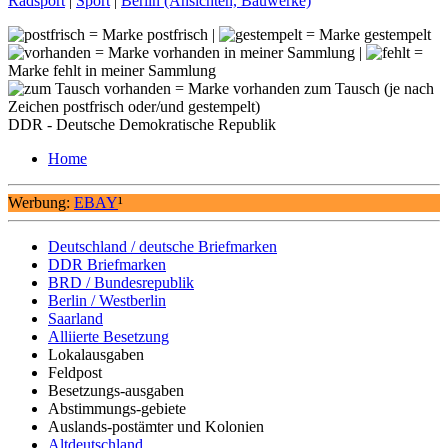
Radsport
|
Sport
|
Berlin (Ansichten, Bauwerke)
= Marke postfrisch |
= Marke gestempelt
= Marke vorhanden in meiner Sammlung |
=
Marke fehlt in meiner Sammlung
= Marke vorhanden zum Tausch (je nach
Zeichen postfrisch oder/und gestempelt)
DDR - Deutsche Demokratische Republik
Home
Werbung:
EBAY
¹
Deutschland / deutsche Briefmarken
DDR Briefmarken
BRD / Bundesrepublik
Berlin / Westberlin
Saarland
Alliierte Besetzung
Lokalausgaben
Feldpost
Besetzungs-ausgaben
Abstimmungs-gebiete
Auslands-postämter und Kolonien
Altdeutschland