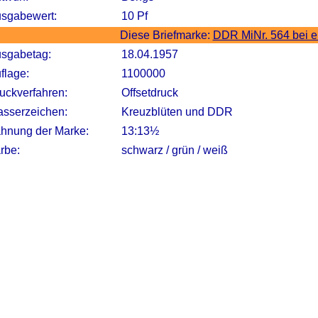
sgabewert:
10 Pf
Diese Briefmarke:
DDR MiNr. 564 bei 
sgabetag:
18.04.1957
flage:
1100000
uckverfahren:
Offsetdruck
sserzeichen:
Kreuzblüten und DDR
hnung der Marke:
13:13½
rbe:
schwarz / grün / weiß