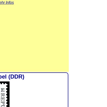
hr Infos
bel (DDR)