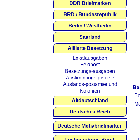
DDR Briefmarken
BRD / Bundesrepublik
Berlin / Westberlin
Saarland
Alliierte Besetzung
Lokalausgaben
Feldpost
Besetzungs-ausgaben
Abstimmungs-gebiete
Auslands-postämter und
Be
Kolonien
Be
Altdeutschland
Mo
Deutsches Reich
Deutsche Motivbriefmarken
En
Postgebühren: Bund,