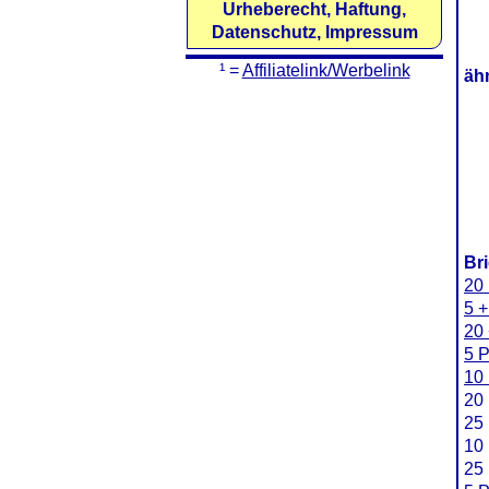
Urheberecht, Haftung,
Datenschutz, Impressum
¹ =
Affiliatelink/Werbelink
äh
Br
20 
5 
20
5 P
10 
20 
25 
10 
25 