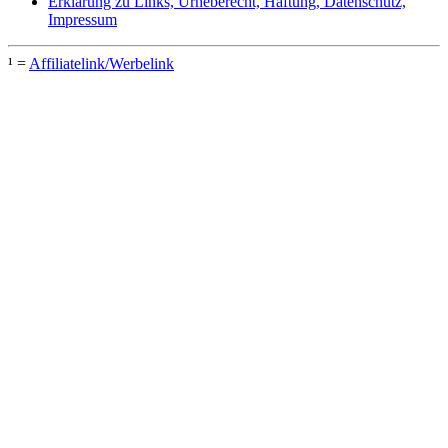
Erklärung zu Links, Urheberecht, Haftung, Datenschutz,
Impressum
¹ =
Affiliatelink/Werbelink