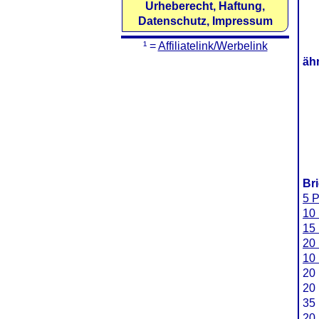
Urheberecht, Haftung,
Datenschutz, Impressum
¹ =
Affiliatelink/Werbelink
äh
Br
5 P
10 
15 
20 
10 
20 
20 
35 
20 