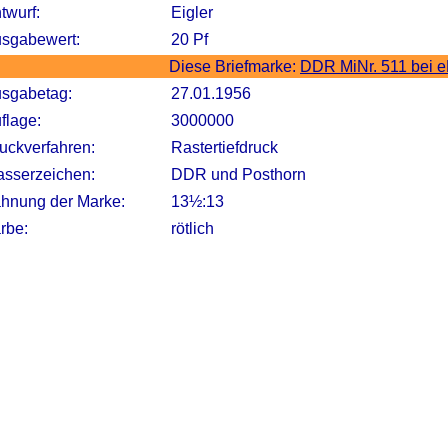
twurf:
Eigler
sgabewert:
20 Pf
Diese Briefmarke:
DDR MiNr. 511 bei 
sgabetag:
27.01.1956
flage:
3000000
uckverfahren:
Rastertiefdruck
sserzeichen:
DDR und Posthorn
hnung der Marke:
13½:13
rbe:
rötlich