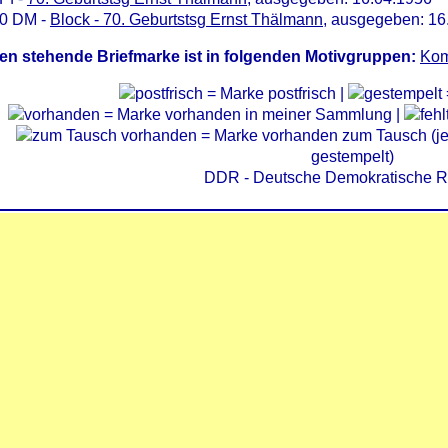
40 DM -
Block - 70. Geburtstsg Ernst Thälmann
, ausgegeben: 16
en stehende Briefmarke ist in folgenden Motivgruppen:
Kom
= Marke postfrisch |
= Marke vorhanden in meiner Sammlung |
= Marke vorhanden zum Tausch (je 
gestempelt)
DDR - Deutsche Demokratische R