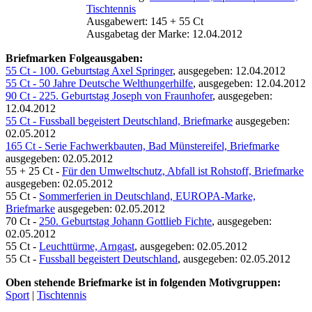
Tischtennis
Ausgabewert: 145 + 55 Ct
Ausgabetag der Marke: 12.04.2012
Briefmarken Folgeausgaben:
55 Ct - 100. Geburtstag Axel Springer
, ausgegeben: 12.04.2012
55 Ct - 50 Jahre Deutsche Welthungerhilfe
, ausgegeben: 12.04.2012
90 Ct - 225. Geburtstag Joseph von Fraunhofer
, ausgegeben:
12.04.2012
55 Ct - Fussball begeistert Deutschland, Briefmarke
ausgegeben:
02.05.2012
165 Ct - Serie Fachwerkbauten, Bad Münstereifel, Briefmarke
ausgegeben: 02.05.2012
55 + 25 Ct -
Für den Umweltschutz, Abfall ist Rohstoff, Briefmarke
ausgegeben: 02.05.2012
55 Ct -
Sommerferien in Deutschland, EUROPA-Marke,
Briefmarke
ausgegeben: 02.05.2012
70 Ct -
250. Geburtstag Johann Gottlieb Fichte
, ausgegeben:
02.05.2012
55 Ct -
Leuchttürme, Arngast
, ausgegeben: 02.05.2012
55 Ct -
Fussball begeistert Deutschland
, ausgegeben: 02.05.2012
Oben stehende Briefmarke ist in folgenden Motivgruppen:
Sport
|
Tischtennis