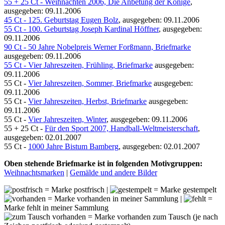
55 + 25 Ct - Weihnachten 2006, Die Anbetung der Könige
,
ausgegeben: 09.11.2006
45 Ct - 125. Geburtstag Eugen Bolz
, ausgegeben: 09.11.2006
55 Ct - 100. Geburtstag Joseph Kardinal Höffner
, ausgegeben:
09.11.2006
90 Ct - 50 Jahre Nobelpreis Werner Forßmann, Briefmarke
ausgegeben: 09.11.2006
55 Ct - Vier Jahreszeiten, Frühling, Briefmarke
ausgegeben:
09.11.2006
55 Ct -
Vier Jahreszeiten, Sommer, Briefmarke
ausgegeben:
09.11.2006
55 Ct -
Vier Jahreszeiten, Herbst, Briefmarke
ausgegeben:
09.11.2006
55 Ct -
Vier Jahreszeiten, Winter
, ausgegeben: 09.11.2006
55 + 25 Ct -
Für den Sport 2007, Handball-Weltmeisterschaft
,
ausgegeben: 02.01.2007
55 Ct -
1000 Jahre Bistum Bamberg
, ausgegeben: 02.01.2007
Oben stehende Briefmarke ist in folgenden Motivgruppen:
Weihnachtsmarken
|
Gemälde und andere Bilder
= Marke postfrisch |
= Marke gestempelt
= Marke vorhanden in meiner Sammlung |
=
Marke fehlt in meiner Sammlung
= Marke vorhanden zum Tausch (je nach