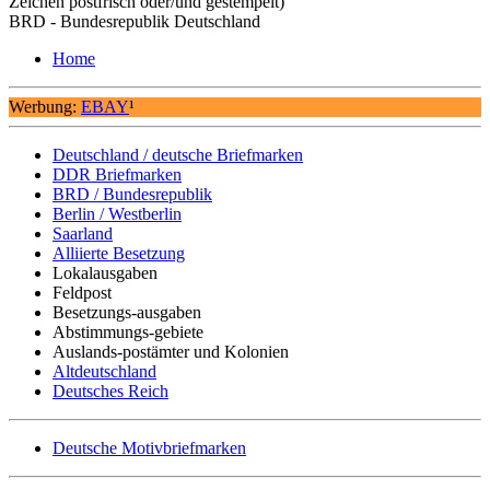
Zeichen postfrisch oder/und gestempelt)
BRD - Bundesrepublik Deutschland
Home
Werbung:
EBAY
¹
Deutschland / deutsche Briefmarken
DDR Briefmarken
BRD / Bundesrepublik
Berlin / Westberlin
Saarland
Alliierte Besetzung
Lokalausgaben
Feldpost
Besetzungs-ausgaben
Abstimmungs-gebiete
Auslands-postämter und Kolonien
Altdeutschland
Deutsches Reich
Deutsche Motivbriefmarken