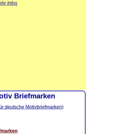
hr Infos
tiv Briefmarken
ür deutsche Motivbriefmarken
)
g
fmarken