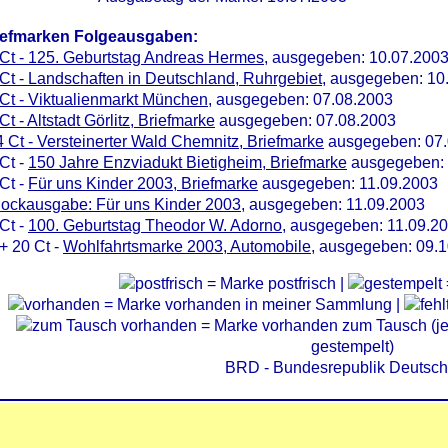
iefmarken Folgeausgaben:
Ct - 125. Geburtstag Andreas Hermes
, ausgegeben: 10.07.200
Ct - Landschaften in Deutschland, Ruhrgebiet
, ausgegeben: 10
Ct - Viktualienmarkt München
, ausgegeben: 07.08.2003
Ct - Altstadt Görlitz, Briefmarke
ausgegeben: 07.08.2003
 Ct - Versteinerter Wald Chemnitz, Briefmarke
ausgegeben: 07.
Ct -
150 Jahre Enzviadukt Bietigheim, Briefmarke
ausgegeben: 
Ct -
Für uns Kinder 2003, Briefmarke
ausgegeben: 11.09.2003
lockausgabe: Für uns Kinder 2003
, ausgegeben: 11.09.2003
Ct -
100. Geburtstag Theodor W. Adorno
, ausgegeben: 11.09.2
+ 20 Ct -
Wohlfahrtsmarke 2003, Automobile
, ausgegeben: 09.
= Marke postfrisch |
= Marke vorhanden in meiner Sammlung |
= Marke vorhanden zum Tausch (je 
gestempelt)
BRD - Bundesrepublik Deutsch