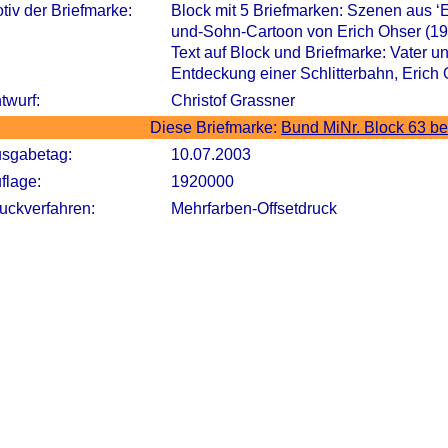
tiv der Briefmarke:
Block mit 5 Briefmarken: Szenen aus ‘E
und-Sohn-Cartoon von Erich Ohser (1
Text auf Block und Briefmarke: Vater u
Entdeckung einer Schlitterbahn, Erich
twurf:
Christof Grassner
Diese Briefmarke:
Bund MiNr. Block 63 b
sgabetag:
10.07.2003
flage:
1920000
uckverfahren:
Mehrfarben-Offsetdruck