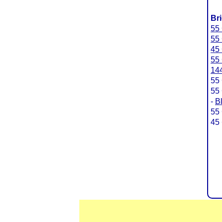
Br
55 
55 
45 
55 
144
55 
55 
-
B
55 
45 