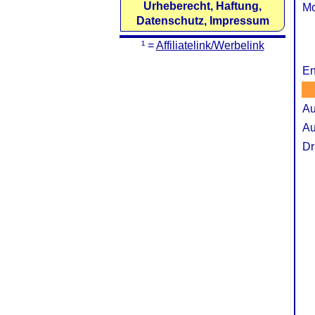
Urheberecht, Haftung,
Mo
Datenschutz, Impressum
¹ =
Affiliatelink/Werbelink
En
Au
Au
Dr