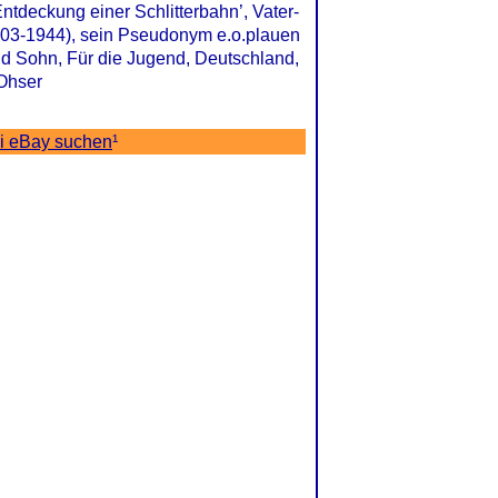
ntdeckung einer Schlitterbahn’, Vater-
903-1944), sein Pseudonym e.o.plauen
nd Sohn, Für die Jugend, Deutschland,
 Ohser
ei eBay suchen
¹