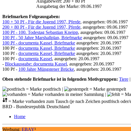
Ausgabewert: 200 + 80 Pf
Ausgabetag der Marke: 09.06.1997
Briefmarken Folgeausgaben:
100 + 50 Pf - Für die Jugend 1997, Pferde
, ausgegeben: 09.06.1997
200 + 80 Pf - Für die Jugend 1997, Pferde
, ausgegeben: 09.06.1997
100 Pf - 100. Todestag Sebastian Kneipp
, ausgegeben: 09.06.1997
100 Pf - 50 Jahre Marshallplan, Briefmarke
ausgegeben: 09.06.1997
100 Pf - documenta Kassel, Briefmarke
ausgegeben: 20.06.1997
100 Pf -
documenta Kassel, Briefmarke
ausgegeben: 20.06.1997
100 Pf -
documenta Kassel, Briefmarke
ausgegeben: 20.06.1997
100 Pf -
documenta Kassel
, ausgegeben: 20.06.1997
-
Blockausgabe: documenta Kassel
, ausgegeben: 20.06.1997
100 Pf -
100 Jahre Müngstener Brücke
, ausgegeben: 20.06.1997
Oben stehende Briefmarke ist in folgenden Motivgruppen:
Tiere
= Marke postfrisch |
= Marke gestempelt
= Marke vorhanden in meiner Sammlung |
= Mar
= Marke vorhanden zum Tausch (je nach Zeichen postfrisch oder/
BRD - Bundesrepublik Deutschland
Home
Werbung:
EBAY
¹