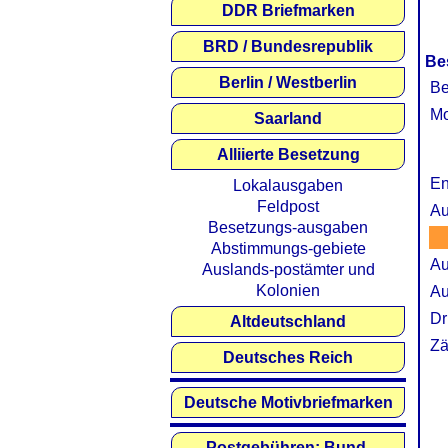
DDR Briefmarken
BRD / Bundesrepublik
Be
Berlin / Westberlin
Be
Mo
Saarland
Alliierte Besetzung
En
Lokalausgaben
Feldpost
Au
Besetzungs-ausgaben
Abstimmungs-gebiete
Au
Auslands-postämter und
Kolonien
Au
Dr
Altdeutschland
Zä
Deutsches Reich
Deutsche Motivbriefmarken
Postgebühren: Bund,