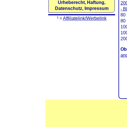
Urheberecht, Haftung,
200
Datenschutz, Impressum
- B
80 
¹ =
Affiliatelink/Werbelink
80 
100
100
200
Ob
and