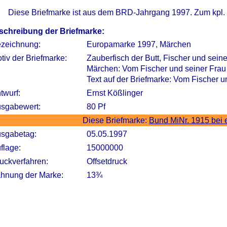
Diese Briefmarke ist aus dem BRD-Jahrgang 1997. Zum kpl.
schreibung der Briefmarke:
zeichnung:
Europamarke 1997, Märchen
tiv der Briefmarke:
Zauberfisch der Butt, Fischer und sei
Märchen: Vom Fischer und seiner Frau
Text auf der Briefmarke: Vom Fischer
twurf:
Ernst Kößlinger
sgabewert:
80 Pf
Diese Briefmarke:
Bund MiNr. 1915 bei
sgabetag:
05.05.1997
flage:
15000000
uckverfahren:
Offsetdruck
hnung der Marke:
13¾