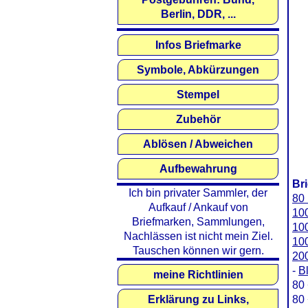
Berlin, DDR, ...
Infos Briefmarke
Symbole, Abkürzungen
Stempel
Zubehör
Ablösen / Abweichen
Aufbewahrung
Br
Ich bin privater Sammler, der
80
Aufkauf / Ankauf von
10
Briefmarken, Sammlungen,
100
Nachlässen ist nicht mein Ziel.
100
Tauschen können wir gern.
200
-
B
meine Richtlinien
80 
Erklärung zu Links,
80 