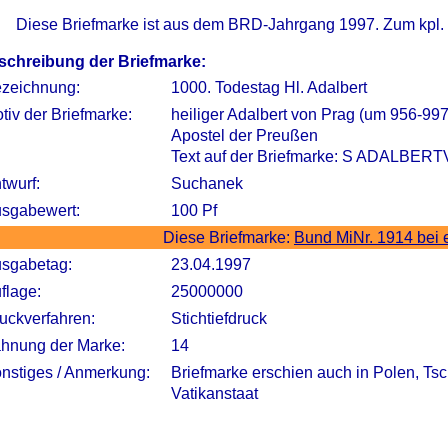
Diese Briefmarke ist aus dem BRD-Jahrgang 1997. Zum kpl.
schreibung der Briefmarke:
zeichnung:
1000. Todestag Hl. Adalbert
tiv der Briefmarke:
heiliger Adalbert von Prag (um 956-997
Apostel der Preußen
Text auf der Briefmarke: S ADALBERT
twurf:
Suchanek
sgabewert:
100 Pf
Diese Briefmarke:
Bund MiNr. 1914 bei
sgabetag:
23.04.1997
flage:
25000000
uckverfahren:
Stichtiefdruck
hnung der Marke:
14
nstiges / Anmerkung:
Briefmarke erschien auch in Polen, Ts
Vatikanstaat