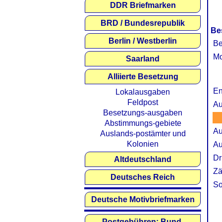
DDR Briefmarken
BRD / Bundesrepublik
Be
Berlin / Westberlin
Be
Mo
Saarland
Alliierte Besetzung
En
Lokalausgaben
Feldpost
Au
Besetzungs-ausgaben
Abstimmungs-gebiete
Au
Auslands-postämter und
Kolonien
Au
Dr
Altdeutschland
Zä
Deutsches Reich
So
Deutsche Motivbriefmarken
Postgebühren: Bund,