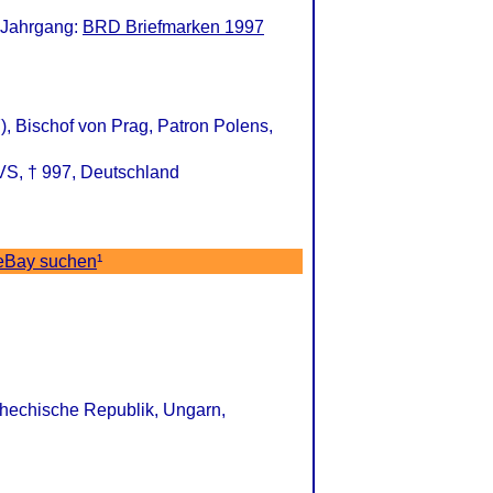
 Jahrgang:
BRD Briefmarken 1997
), Bischof von Prag, Patron Polens,
VS, † 997, Deutschland
 eBay suchen
¹
chechische Republik, Ungarn,