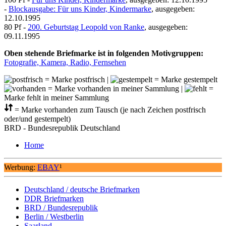
-
Blockausgabe: Für uns Kinder, Kindermarke
, ausgegeben:
12.10.1995
80 Pf -
200. Geburtstag Leopold von Ranke
, ausgegeben:
09.11.1995
Oben stehende Briefmarke ist in folgenden Motivgruppen:
Fotografie, Kamera, Radio, Fernsehen
= Marke postfrisch |
= Marke gestempelt
= Marke vorhanden in meiner Sammlung |
=
Marke fehlt in meiner Sammlung
= Marke vorhanden zum Tausch (je nach Zeichen postfrisch
oder/und gestempelt)
BRD - Bundesrepublik Deutschland
Home
Werbung:
EBAY
¹
Deutschland / deutsche Briefmarken
DDR Briefmarken
BRD / Bundesrepublik
Berlin / Westberlin
Saarland