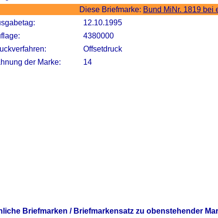
Diese Briefmarke:
Bund MiNr. 1819 bei
sgabetag:
12.10.1995
flage:
4380000
uckverfahren:
Offsetdruck
hnung der Marke:
14
nliche Briefmarken / Briefmarkensatz zu obenstehender Ma