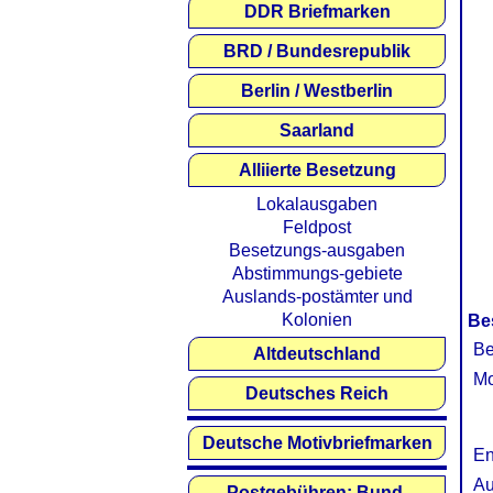
DDR Briefmarken
BRD / Bundesrepublik
Berlin / Westberlin
Saarland
Alliierte Besetzung
Lokalausgaben
Feldpost
Besetzungs-ausgaben
Abstimmungs-gebiete
Auslands-postämter und
Kolonien
Be
Be
Altdeutschland
Mo
Deutsches Reich
Deutsche Motivbriefmarken
En
Au
Postgebühren: Bund,