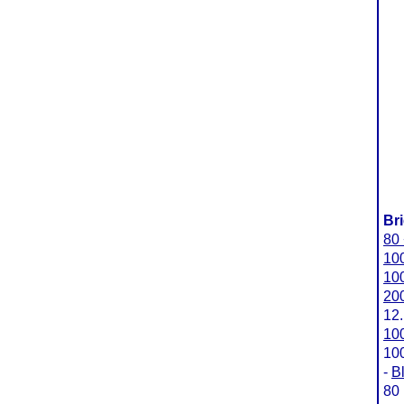
Br
80 
100
100
200
12
100
100
-
B
80 