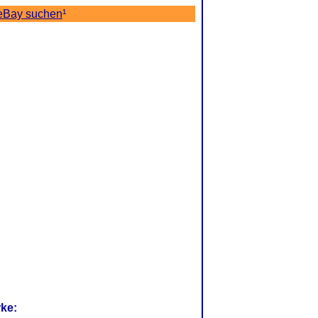
 eBay suchen
¹
rke: