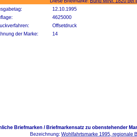
Diese Briefmarke:
Bund MiNr. 1820 bei
sgabetag:
12.10.1995
flage:
4625000
uckverfahren:
Offsetdruck
hnung der Marke:
14
nliche Briefmarken / Briefmarkensatz zu obenstehender Ma
Bezeichnung:
Wohlfahrtsmarke 1995, regionale 