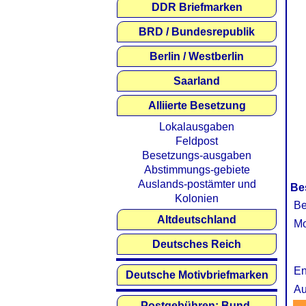
DDR Briefmarken
BRD / Bundesrepublik
Berlin / Westberlin
Saarland
Alliierte Besetzung
Lokalausgaben
Feldpost
Besetzungs-ausgaben
Abstimmungs-gebiete
Auslands-postämter und
Be
Kolonien
Be
Altdeutschland
Mo
Deutsches Reich
En
Deutsche Motivbriefmarken
Au
Postgebühren: Bund,