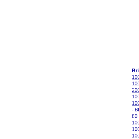
Br
100
100
200
100
100
-
B
80 
100
100
100