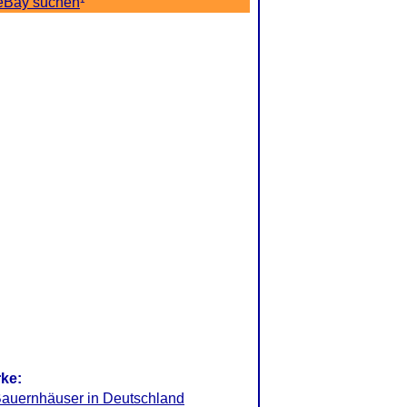
 eBay suchen
¹
rke:
Bauernhäuser in Deutschland