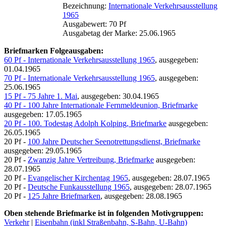
Bezeichnung:
Internationale Verkehrsausstellung
1965
Ausgabewert: 70 Pf
Ausgabetag der Marke: 25.06.1965
Briefmarken Folgeausgaben:
60 Pf - Internationale Verkehrsausstellung 1965
, ausgegeben:
01.04.1965
70 Pf - Internationale Verkehrsausstellung 1965
, ausgegeben:
25.06.1965
15 Pf - 75 Jahre 1. Mai
, ausgegeben: 30.04.1965
40 Pf - 100 Jahre Internationale Fernmeldeunion, Briefmarke
ausgegeben: 17.05.1965
20 Pf - 100. Todestag Adolph Kolping, Briefmarke
ausgegeben:
26.05.1965
20 Pf -
100 Jahre Deutscher Seenotrettungsdienst, Briefmarke
ausgegeben: 29.05.1965
20 Pf -
Zwanzig Jahre Vertreibung, Briefmarke
ausgegeben:
28.07.1965
20 Pf -
Evangelischer Kirchentag 1965
, ausgegeben: 28.07.1965
20 Pf -
Deutsche Funkausstellung 1965
, ausgegeben: 28.07.1965
20 Pf -
125 Jahre Briefmarken
, ausgegeben: 28.08.1965
Oben stehende Briefmarke ist in folgenden Motivgruppen:
Verkehr
|
Eisenbahn (inkl Straßenbahn, S-Bahn, U-Bahn)