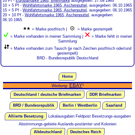
20 Pf -
Europamarke 1965, Briefmarke
ausgegeben: 27.09.1965
10 + 5 Pf -
Wohlfahrtsmarke 1965, Aschenputtel
, ausgegeben: 06.10.1965
15 + 5 Pf -
Wohlfahrtsmarke 1965, Aschenputtel
, ausgegeben: 06.10.1965
20 + 10 Pf -
Wohlfahrtsmarke 1965, Aschenputtel
, ausgegeben:
06.10.1965
= Marke postfrisch |
= Marke gestempelt
= Marke vorhanden in meiner Sammlung |
= Marke fehlt in meiner
Sammlung
= Marke vorhanden zum Tausch (je nach Zeichen postfrisch oder/und
gestempelt)
BRD - Bundesrepublik Deutschland
Home
EBAY
¹
Werbung:
Deutschland / deutsche Briefmarken
DDR Briefmarken
BRD / Bundesrepublik
Berlin / Westberlin
Saarland
Alliierte Besetzung
Lokalausgaben
Feldpost
Besetzungs-ausgaben
Abstimmungs-gebiete
Auslands-postämter und Kolonien
Altdeutschland
Deutsches Reich