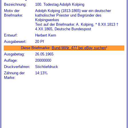
Bezeichnung:
100. Todestag Adolph Kolping
Motiv der
Adolph Kolping (1813-1865) war ein deutscher
Briefmarke:
katholischer Priester und Begründer des
Kolpingwerkes
Text auf der Briefmarke: A. Kolping, * 8.XII.1813 †
4.XII.1865, Deutsche Bundespost
Entwurf:
Herbert Kern
Ausgabewert:
20 Pf
Diese Briefmarke:
Bund MiNr. 477 bei eBay suchen
¹
Ausgabetag:
26.05.1965
Auflage:
20000000
Druckverfahren:
Stichtiefdruck
Zähnung der
14:13¾
Marke: