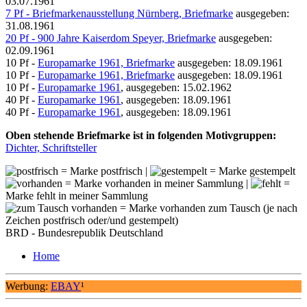
03.07.1961
7 Pf - Briefmarkenausstellung Nürnberg, Briefmarke
ausgegeben:
31.08.1961
20 Pf - 900 Jahre Kaiserdom Speyer, Briefmarke
ausgegeben:
02.09.1961
10 Pf -
Europamarke 1961, Briefmarke
ausgegeben: 18.09.1961
10 Pf -
Europamarke 1961, Briefmarke
ausgegeben: 18.09.1961
10 Pf -
Europamarke 1961
, ausgegeben: 15.02.1962
40 Pf -
Europamarke 1961
, ausgegeben: 18.09.1961
40 Pf -
Europamarke 1961
, ausgegeben: 18.09.1961
Oben stehende Briefmarke ist in folgenden Motivgruppen:
Dichter, Schriftsteller
= Marke postfrisch |
= Marke gestempelt
= Marke vorhanden in meiner Sammlung |
=
Marke fehlt in meiner Sammlung
= Marke vorhanden zum Tausch (je nach
Zeichen postfrisch oder/und gestempelt)
BRD - Bundesrepublik Deutschland
Home
Werbung:
EBAY
¹