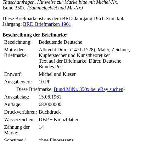
Tauschanfragen, Hinweise zur Marke bitte mit Michel-Nr.:
Bund 350x
(Sammelgebiet und Mi.-Nr.)
Diese Briefmarke ist aus dem BRD-Jahrgang 1961. Zum kpl.
Jahrgang:
BRD Briefmarken 1961
Beschreibung der Briefmarke:
Bezeichnung:
Bedeutende Deutsche
Motiv der
Albrecht Dürer (1471-1528), Maler, Zeichner,
Briefmarke:
Kupferstecher und Kunsttheoretiker
Text auf der Briefmarke: Dürer, Deutsche
Bundes Post
Entwurf:
Michel und Kieser
Ausgabewert:
10 Pf
Diese Briefmarke:
Bund MiNr. 350x bei eBay suchen
¹
Ausgabetag:
15.06.1961
Auflage:
682000000
Druckverfahren:
Buchdruck
Wasserzeichen:
DBP + Kreuzblätter
Zähnung der
14
Marke:
Sonstiges /
ohne Fluoreszenz