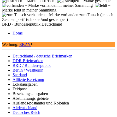
= Marke postfrisch |
= Marke gestempelt
= Marke vorhanden in meiner Sammlung |
=
Marke fehlt in meiner Sammlung
= Marke vorhanden zum Tausch (je nach
Zeichen postfrisch oder/und gestempelt)
BRD - Bundesrepublik Deutschland
Home
Werbung:
EBAY
¹
Deutschland / deutsche Briefmarken
DDR Briefmarken
BRD / Bundesrepublik
Berlin / Westberlin
Saarland
Alliierte Besetzung
Lokalausgaben
Feldpost
Besetzungs-ausgaben
Abstimmungs-gebiete
Auslands-postämter und Kolonien
Altdeutschland
Deutsches Reich