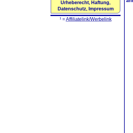
äh
Urheberecht, Haftung,
Datenschutz, Impressum
¹ =
Affiliatelink/Werbelink