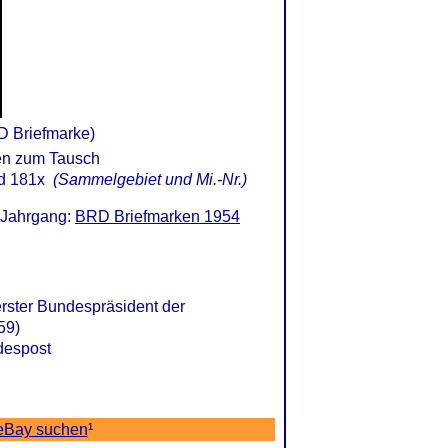
D Briefmarke)
d 181x
(Sammelgebiet und Mi.-Nr.)
 Jahrgang:
BRD Briefmarken 1954
erster Bundespräsident der
59)
despost
 eBay suchen
¹