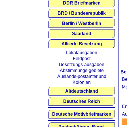
DDR Briefmarken
BRD / Bundesrepublik
Berlin / Westberlin
Saarland
Alliierte Besetzung
Lokalausgaben
Feldpost
Besetzungs-ausgaben
Abstimmungs-gebiete
Be
Auslands-postämter und
Be
Kolonien
Mo
Altdeutschland
Deutsches Reich
En
Deutsche Motivbriefmarken
Au
Postgebühren: Bund,