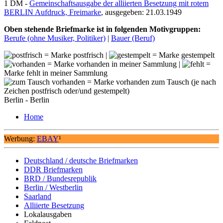
1 DM -
Gemeinschaftsausgabe der alliierten Besetzung mit rotem
BERLIN Aufdruck, Freimarke
, ausgegeben: 21.03.1949
Oben stehende Briefmarke ist in folgenden Motivgruppen:
Berufe (ohne Musiker, Politiker)
|
Bauer (Beruf)
= Marke postfrisch |
= Marke gestempelt
= Marke vorhanden in meiner Sammlung |
=
Marke fehlt in meiner Sammlung
= Marke vorhanden zum Tausch (je nach
Zeichen postfrisch oder/und gestempelt)
Berlin - Berlin
Home
Werbung:
EBAY
¹
Deutschland / deutsche Briefmarken
DDR Briefmarken
BRD / Bundesrepublik
Berlin / Westberlin
Saarland
Alliierte Besetzung
Lokalausgaben