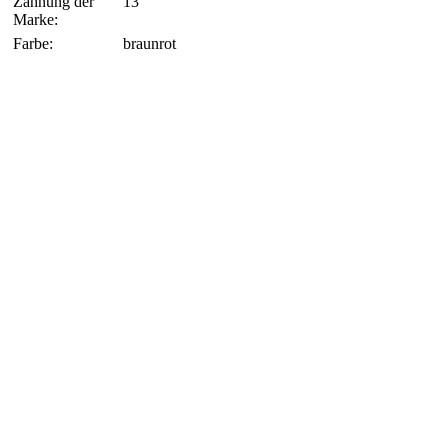
Zähnung der
13
Marke:
Farbe:
braunrot