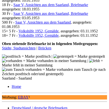
ausgegeben: 10.01.1955
18 Fr -
Saar V, Ansichten aus dem Saarland, Briefmarke
ausgegeben: 18.03.1955
30 Fr -
Saar V, Ansichten aus dem Saarland, Briefmarke
ausgegeben: 03.05.1953
500 Fr -
Saar V, Ansichten aus dem Saarland
, ausgegeben:
01.08.1953
15+ 5 Fr -
Volkshilfe 1952, Gemälde
, ausgegeben: 03.11.1952
18+ 7 Fr -
Volkshilfe 1952, Gemälde
, ausgegeben: 03.11.1952
Oben stehende Briefmarke ist in folgenden Motivgruppen:
Städte, Stadtansichten
|
Brücken
= Marke postfrisch |
= Marke gestempelt
= Marke vorhanden in meiner Sammlung |
=
Marke fehlt in meiner Sammlung
= Marke vorhanden zum Tausch (je nach
Zeichen postfrisch oder/und gestempelt)
Saarland - Saarland
Home
Werbung:
EBAY
¹
Deutschland / deutsche Briefmarken