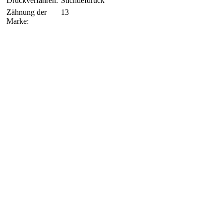
Druckverfahren:
Stichtiefdruck
Zähnung der
13
Marke: