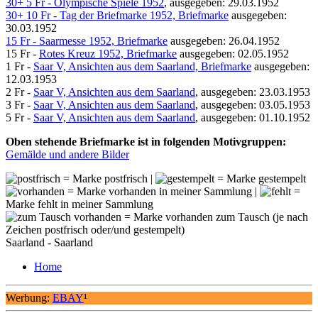
30+ 5 Fr - Olympische Spiele 1952
, ausgegeben: 29.03.1952
30+ 10 Fr - Tag der Briefmarke 1952, Briefmarke
ausgegeben:
30.03.1952
15 Fr - Saarmesse 1952, Briefmarke
ausgegeben: 26.04.1952
15 Fr -
Rotes Kreuz 1952, Briefmarke
ausgegeben: 02.05.1952
1 Fr -
Saar V, Ansichten aus dem Saarland, Briefmarke
ausgegeben:
12.03.1953
2 Fr -
Saar V, Ansichten aus dem Saarland
, ausgegeben: 23.03.1953
3 Fr -
Saar V, Ansichten aus dem Saarland
, ausgegeben: 03.05.1953
5 Fr -
Saar V, Ansichten aus dem Saarland
, ausgegeben: 01.10.1952
Oben stehende Briefmarke ist in folgenden Motivgruppen:
Gemälde und andere Bilder
= Marke postfrisch |
= Marke gestempelt
= Marke vorhanden in meiner Sammlung |
=
Marke fehlt in meiner Sammlung
= Marke vorhanden zum Tausch (je nach
Zeichen postfrisch oder/und gestempelt)
Saarland - Saarland
Home
Werbung:
EBAY
¹