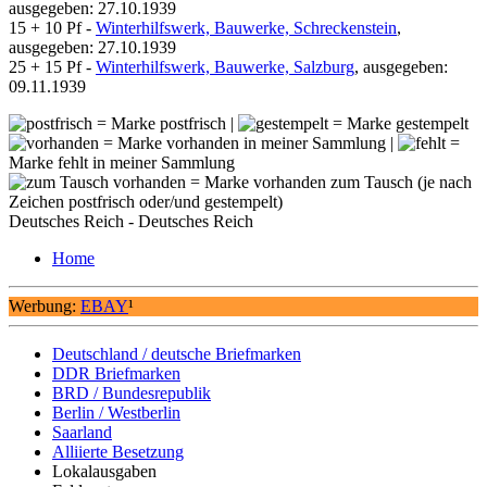
ausgegeben: 27.10.1939
15 + 10 Pf -
Winterhilfswerk, Bauwerke, Schreckenstein
,
ausgegeben: 27.10.1939
25 + 15 Pf -
Winterhilfswerk, Bauwerke, Salzburg
, ausgegeben:
09.11.1939
= Marke postfrisch |
= Marke gestempelt
= Marke vorhanden in meiner Sammlung |
=
Marke fehlt in meiner Sammlung
= Marke vorhanden zum Tausch (je nach
Zeichen postfrisch oder/und gestempelt)
Deutsches Reich - Deutsches Reich
Home
Werbung:
EBAY
¹
Deutschland / deutsche Briefmarken
DDR Briefmarken
BRD / Bundesrepublik
Berlin / Westberlin
Saarland
Alliierte Besetzung
Lokalausgaben