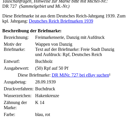
Tauschanfragen, Hinweise zur Marke bitte mit Michel-Nr.:
DR 727
(Sammelgebiet und Mi.-Nr.)
Diese Briefmarke ist aus dem Deutsches Reich-Jahrgang 1939. Zum
kpl. Jahrgang:
Deutsches Reich Briefmarken 1939
Beschreibung der Briefmarke:
Bezeichnung:
Freimarkenserie, Danzig mit Aufdruck
Motiv der
Wappen von Danzig
Briefmarke:
Text auf der Briefmarke: Freie Stadt Danzig
und Aufdruck: Rpf, Deutsches Reich
Entwurf:
Buchholz
Ausgabewert:
(50) Rpf auf 50 Pf
Diese Briefmarke:
DR MiNr. 727 bei eBay suchen
¹
Ausgabetag:
28.09.1939
Druckverfahren:
Buchdruck
Wasserzeichen:
Hakenkreuze
Zähnung der
K 14
Marke:
Farbe:
blau, rot