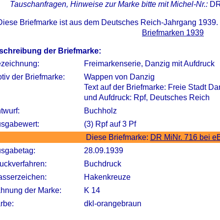
Tauschanfragen, Hinweise zur Marke bitte mit Michel-Nr.:
DR
Diese Briefmarke ist aus dem Deutsches Reich-Jahrgang 1939.
Briefmarken 1939
schreibung der Briefmarke:
zeichnung:
Freimarkenserie, Danzig mit Aufdruck
tiv der Briefmarke:
Wappen von Danzig
Text auf der Briefmarke: Freie Stadt Da
und Aufdruck: Rpf, Deutsches Reich
twurf:
Buchholz
sgabewert:
(3) Rpf auf 3 Pf
Diese Briefmarke:
DR MiNr. 716 bei e
sgabetag:
28.09.1939
uckverfahren:
Buchdruck
sserzeichen:
Hakenkreuze
hnung der Marke:
K 14
rbe:
dkl-orangebraun