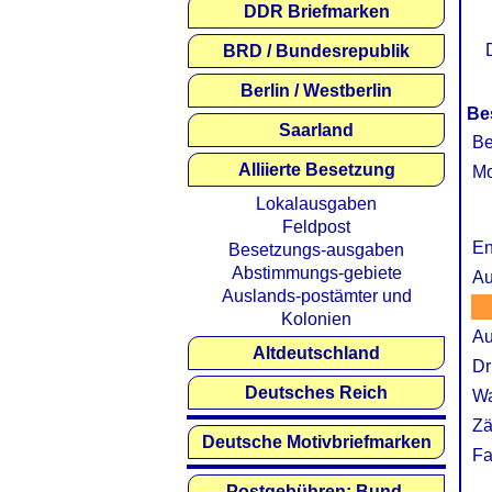
DDR Briefmarken
BRD / Bundesrepublik
Berlin / Westberlin
Be
Saarland
Be
Alliierte Besetzung
Mo
Lokalausgaben
Feldpost
En
Besetzungs-ausgaben
Abstimmungs-gebiete
Au
Auslands-postämter und
Kolonien
Au
Altdeutschland
Dr
Deutsches Reich
Wa
Zä
Deutsche Motivbriefmarken
Fa
Postgebühren: Bund,