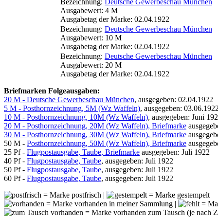
Bezeichnung:
Deutsche Gewerbeschau München
Ausgabewert: 4 M
Ausgabetag der Marke: 02.04.1922
Bezeichnung:
Deutsche Gewerbeschau München
Ausgabewert: 10 M
Ausgabetag der Marke: 02.04.1922
Bezeichnung:
Deutsche Gewerbeschau München
Ausgabewert: 20 M
Ausgabetag der Marke: 02.04.1922
Briefmarken Folgeausgaben:
20 M - Deutsche Gewerbeschau München
, ausgegeben: 02.04.1922
5 M - Posthornzeichnung, 5M (Wz Waffeln)
, ausgegeben: 03.06.192
10 M - Posthornzeichnung, 10M (Wz Waffeln)
, ausgegeben: Juni 19
20 M - Posthornzeichnung, 20M (Wz Waffeln), Briefmarke
ausgegeb
30 M - Posthornzeichnung, 30M (Wz Waffeln), Briefmarke
ausgegeb
50 M -
Posthornzeichnung, 50M (Wz Waffeln), Briefmarke
ausgegebe
25 Pf -
Flugpostausgabe, Taube, Briefmarke
ausgegeben: Juli 1922
40 Pf -
Flugpostausgabe, Taube
, ausgegeben: Juli 1922
50 Pf -
Flugpostausgabe, Taube
, ausgegeben: Juli 1922
60 Pf -
Flugpostausgabe, Taube
, ausgegeben: Juli 1922
= Marke postfrisch |
= Marke gestempelt
= Marke vorhanden in meiner Sammlung |
= Mar
= Marke vorhanden zum Tausch (je nach Zei