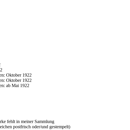
2
22
en: Oktober 1922
en: Oktober 1922
n: ab Mai 1922
ke fehlt in meiner Sammlung
chen postfrisch oder/und gestempelt)