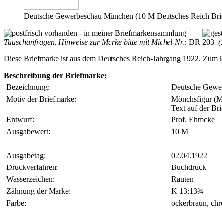
Deutsche Gewerbeschau München (10 M Deutsches Reich Bri
Tauschanfragen, Hinweise zur Marke bitte mit Michel-Nr.:
DR 203
(S
Diese Briefmarke ist aus dem Deutsches Reich-Jahrgang 1922. Zum k
Beschreibung der Briefmarke:
Bezeichnung:
Deutsche Gewe
Motiv der Briefmarke:
Mönchsfigur (M
Text auf der B
Entwurf:
Prof. Ehmcke
Ausgabewert:
10 M
Ausgabetag:
02.04.1922
Druckverfahren:
Buchdruck
Wasserzeichen:
Rauten
Zähnung der Marke:
K 13:13¾
Farbe:
ockerbraun, ch