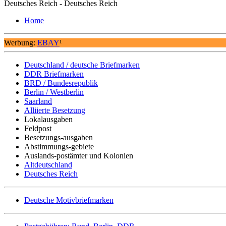
Deutsches Reich - Deutsches Reich
Home
Werbung:
EBAY
¹
Deutschland / deutsche Briefmarken
DDR Briefmarken
BRD / Bundesrepublik
Berlin / Westberlin
Saarland
Alliierte Besetzung
Lokalausgaben
Feldpost
Besetzungs-ausgaben
Abstimmungs-gebiete
Auslands-postämter und Kolonien
Altdeutschland
Deutsches Reich
Deutsche Motivbriefmarken