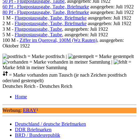
50 Pf - Flugpostausgabe, Taube
, ausgegeben: Juli 1922
60 Pf - Flugpostausgabe, Taube, Briefmarke
ausgegeben: Juli 1922
80 Pf - Flugpostausgabe, Taube, Briefmarke
ausgegeben: Juli 1922
1 M -
Flugpostausgabe, Taube, Briefmarke
ausgegeben: Juli 1922
2 M -
Flugpostausgabe, Taube, Briefmarke
ausgegeben: Juli 1922
3 M -
Flugpostausgabe, Taube
, ausgegeben: Juli 1922
5 M -
Flugpostausgabe, Taube
, ausgegeben: Juli 1922
100 M -
Ziffer im Queroval, 100M (Wz Rauten)
, ausgegeben:
Oktober 1922
= Marke postfrisch |
= Marke gestempelt
= Marke vorhanden in meiner Sammlung |
=
Marke fehlt in meiner Sammlung
= Marke vorhanden zum Tausch (je nach Zeichen postfrisch
oder/und gestempelt)
Deutsches Reich - Deutsches Reich
Home
Werbung:
EBAY
¹
Deutschland / deutsche Briefmarken
DDR Briefmarken
BRD / Bundesrepublik