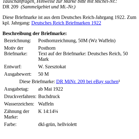
Tauschanfragen, Hinweise zur Marke bitte mit Michel-Nr.:
DR 209
(Sammelgebiet und Mi.-Nr.)
Diese Briefmarke ist aus dem Deutsches Reich-Jahrgang 1922. Zum
kpl. Jahrgang:
Deutsches Reich Briefmarken 1922
Beschreibung der Briefmarke:
Bezeichnung:
Posthornzeichnung, 50M (Wz Waffeln)
Motiv der
Posthorn
Briefmarke:
Text auf der Briefmarke: Deutsches Reich, 50
Mark
Entwurf:
W. Szesztokat
Ausgabewert:
50 M
Diese Briefmarke:
DR MiNr. 209 bei eBay suchen
¹
Ausgabetag:
ab Mai 1922
Druckverfahren:
Buchdruck
Wasserzeichen:
Waffeln
Zähnung der
K 14:14¼
Marke:
Farbe:
dkl-grün, hellviolett