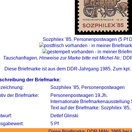
Sozphilex ’85, Personenpostwagen (5 Pf 
Tauschanfragen, Hinweise zur Marke bitte mit Michel-Nr.:
DDR
Diese Briefmarke ist aus dem DDR-Jahrgang 1985. Zum kpl.
schreibung der Briefmarke:
zeichnung:
Sozphilex ’85, Personenpostwagen
tiv der Briefmarke:
Personenpostwagen 19.Jh.
Internationale Briefmarkenausstellu
Text auf der Briefmarke: Sozphilex ’8
twurf:
Detlef Glinski
sgabewert:
5 Pf
Diese Briefmarke:
DDR MiNr. 2965 bei 