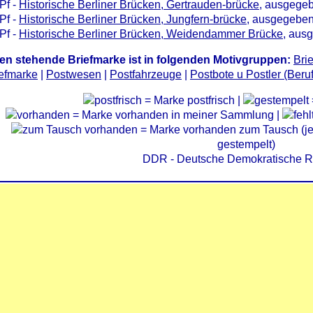
Pf -
Historische Berliner Brücken, Gertrauden-brücke
, ausgege
Pf -
Historische Berliner Brücken, Jungfern-brücke
, ausgegeben
Pf -
Historische Berliner Brücken, Weidendammer Brücke
, aus
en stehende Briefmarke ist in folgenden Motivgruppen:
Bri
iefmarke
|
Postwesen
|
Postfahrzeuge
|
Postbote u Postler (Beruf
= Marke postfrisch |
= Marke vorhanden in meiner Sammlung |
= Marke vorhanden zum Tausch (je 
gestempelt)
DDR - Deutsche Demokratische R