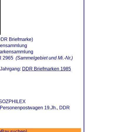
DDR Briefmarke)
 2965
(Sammelgebiet und Mi.-Nr.)
 Jahrgang:
DDR Briefmarken 1985
ng SOZPHILEX
5, Personenpostwagen 19.Jh., DDR
eBay suchen
¹