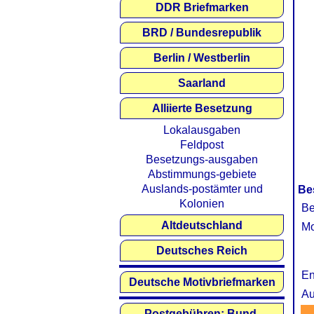
DDR Briefmarken
BRD / Bundesrepublik
Berlin / Westberlin
Saarland
Alliierte Besetzung
Lokalausgaben
Feldpost
Besetzungs-ausgaben
Abstimmungs-gebiete
Auslands-postämter und
Be
Kolonien
Be
Altdeutschland
Mo
Deutsches Reich
En
Deutsche Motivbriefmarken
Au
Postgebühren: Bund,