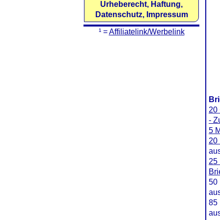
Urheberecht, Haftung,
Datenschutz, Impressum
¹ =
Affiliatelink/Werbelink
Br
20 
- 
5 M
20 
au
25 
Br
50 
au
85 
au