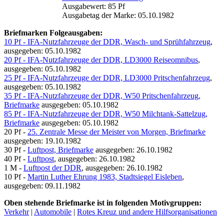
Ausgabewert: 85 Pf
Ausgabetag der Marke: 05.10.1982
Briefmarken Folgeausgaben:
10 Pf - IFA-Nutzfahrzeuge der DDR, Wasch- und Sprühfahrzeug
,
ausgegeben: 05.10.1982
20 Pf - IFA-Nutzfahrzeuge der DDR, LD3000 Reiseomnibus
,
ausgegeben: 05.10.1982
25 Pf - IFA-Nutzfahrzeuge der DDR, LD3000 Pritschenfahrzeug
,
ausgegeben: 05.10.1982
35 Pf - IFA-Nutzfahrzeuge der DDR, W50 Pritschenfahrzeug,
Briefmarke
ausgegeben: 05.10.1982
85 Pf - IFA-Nutzfahrzeuge der DDR, W50 Milchtank-Sattelzug,
Briefmarke
ausgegeben: 05.10.1982
20 Pf -
25. Zentrale Messe der Meister von Morgen, Briefmarke
ausgegeben: 19.10.1982
30 Pf -
Luftpost, Briefmarke
ausgegeben: 26.10.1982
40 Pf -
Luftpost
, ausgegeben: 26.10.1982
1 M -
Luftpost der DDR
, ausgegeben: 26.10.1982
10 Pf -
Martin Luther Ehrung 1983, Stadtsiegel Eisleben
,
ausgegeben: 09.11.1982
Oben stehende Briefmarke ist in folgenden Motivgruppen:
Verkehr
|
Automobile
|
Rotes Kreuz und andere Hilfsorganisationen