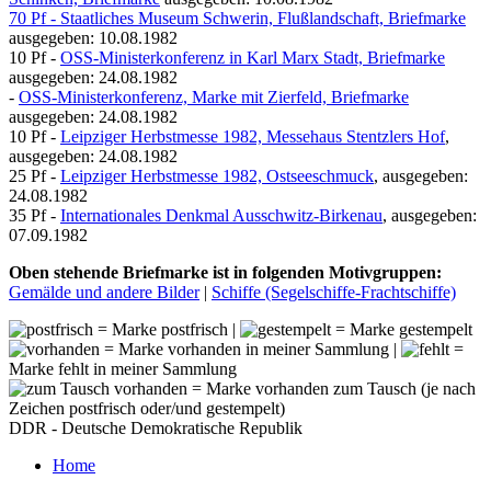
70 Pf - Staatliches Museum Schwerin, Flußlandschaft, Briefmarke
ausgegeben: 10.08.1982
10 Pf -
OSS-Ministerkonferenz in Karl Marx Stadt, Briefmarke
ausgegeben: 24.08.1982
-
OSS-Ministerkonferenz, Marke mit Zierfeld, Briefmarke
ausgegeben: 24.08.1982
10 Pf -
Leipziger Herbstmesse 1982, Messehaus Stentzlers Hof
,
ausgegeben: 24.08.1982
25 Pf -
Leipziger Herbstmesse 1982, Ostseeschmuck
, ausgegeben:
24.08.1982
35 Pf -
Internationales Denkmal Ausschwitz-Birkenau
, ausgegeben:
07.09.1982
Oben stehende Briefmarke ist in folgenden Motivgruppen:
Gemälde und andere Bilder
|
Schiffe (Segelschiffe-Frachtschiffe)
= Marke postfrisch |
= Marke gestempelt
= Marke vorhanden in meiner Sammlung |
=
Marke fehlt in meiner Sammlung
= Marke vorhanden zum Tausch (je nach
Zeichen postfrisch oder/und gestempelt)
DDR - Deutsche Demokratische Republik
Home