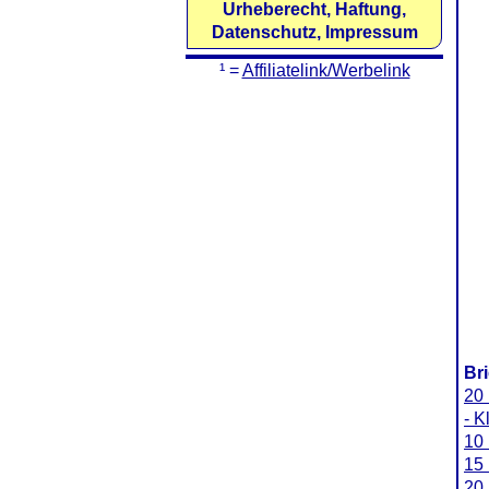
Urheberecht, Haftung,
Datenschutz, Impressum
¹ =
Affiliatelink/Werbelink
Br
20 
- K
10 
15 
20 