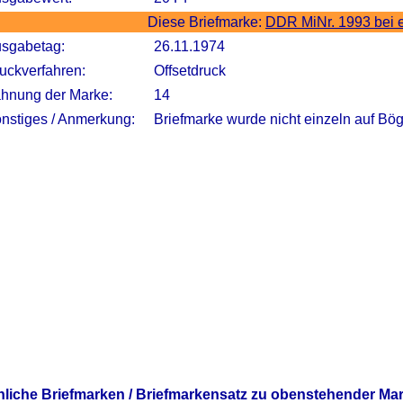
Diese Briefmarke:
DDR MiNr. 1993 bei 
sgabetag:
26.11.1974
uckverfahren:
Offsetdruck
hnung der Marke:
14
nstiges / Anmerkung:
Briefmarke wurde nicht einzeln auf Bö
nliche Briefmarken / Briefmarkensatz zu obenstehender Ma