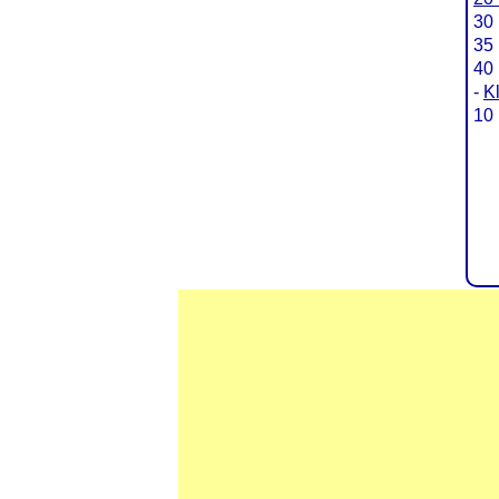
30 
35 
40 
-
K
10 