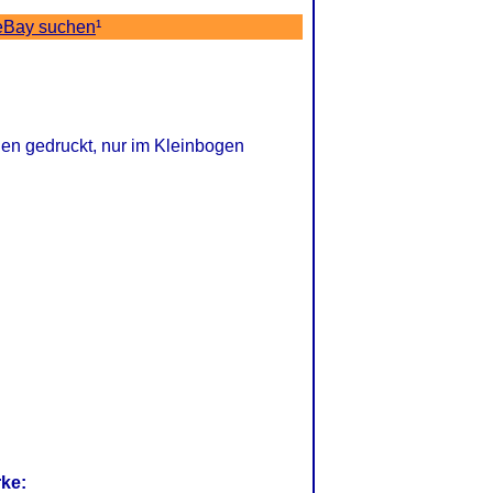
eBay suchen
¹
gen gedruckt, nur im Kleinbogen
rke: