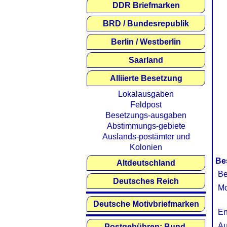
DDR Briefmarken
BRD / Bundesrepublik
Berlin / Westberlin
Saarland
Alliierte Besetzung
Lokalausgaben
Feldpost
Besetzungs-ausgaben
Abstimmungs-gebiete
Auslands-postämter und
Kolonien
Be
Altdeutschland
Be
Deutsches Reich
Mo
Deutsche Motivbriefmarken
En
Au
Postgebühren: Bund,