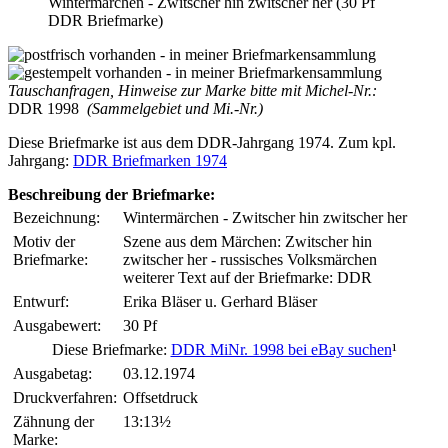
Wintermärchen - Zwitscher hin zwitscher her (30 Pf
DDR Briefmarke)
Tauschanfragen, Hinweise zur Marke bitte mit Michel-Nr.:
DDR 1998
(Sammelgebiet und Mi.-Nr.)
Diese Briefmarke ist aus dem DDR-Jahrgang 1974. Zum kpl.
Jahrgang:
DDR Briefmarken 1974
Beschreibung der Briefmarke:
Bezeichnung:
Wintermärchen - Zwitscher hin zwitscher her
Motiv der
Szene aus dem Märchen: Zwitscher hin
Briefmarke:
zwitscher her - russisches Volksmärchen
weiterer Text auf der Briefmarke: DDR
Entwurf:
Erika Bläser u. Gerhard Bläser
Ausgabewert:
30 Pf
Diese Briefmarke:
DDR MiNr. 1998 bei eBay suchen
¹
Ausgabetag:
03.12.1974
Druckverfahren:
Offsetdruck
Zähnung der
13:13½
Marke: