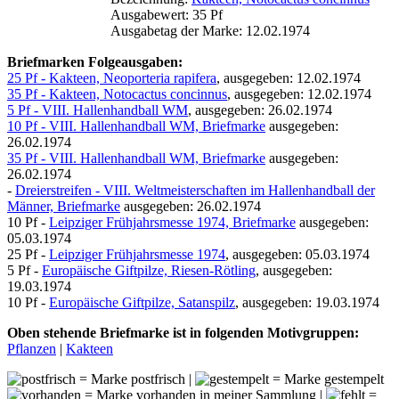
Ausgabewert: 35 Pf
Ausgabetag der Marke: 12.02.1974
Briefmarken Folgeausgaben:
25 Pf - Kakteen, Neoporteria rapifera
, ausgegeben: 12.02.1974
35 Pf - Kakteen, Notocactus concinnus
, ausgegeben: 12.02.1974
5 Pf - VIII. Hallenhandball WM
, ausgegeben: 26.02.1974
10 Pf - VIII. Hallenhandball WM, Briefmarke
ausgegeben:
26.02.1974
35 Pf - VIII. Hallenhandball WM, Briefmarke
ausgegeben:
26.02.1974
-
Dreierstreifen - VIII. Weltmeisterschaften im Hallenhandball der
Männer, Briefmarke
ausgegeben: 26.02.1974
10 Pf -
Leipziger Frühjahrsmesse 1974, Briefmarke
ausgegeben:
05.03.1974
25 Pf -
Leipziger Frühjahrsmesse 1974
, ausgegeben: 05.03.1974
5 Pf -
Europäische Giftpilze, Riesen-Rötling
, ausgegeben:
19.03.1974
10 Pf -
Europäische Giftpilze, Satanspilz
, ausgegeben: 19.03.1974
Oben stehende Briefmarke ist in folgenden Motivgruppen:
Pflanzen
|
Kakteen
= Marke postfrisch |
= Marke gestempelt
= Marke vorhanden in meiner Sammlung |
=