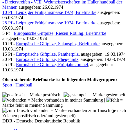
- Dreierstreifen - VIII. Weltmeisterschaften im Hallenhandball der
Männer
, ausgegeben: 26.02.1974
10 Pf - Leipziger Frühjahrsmesse 1974, Briefmarke
ausgegeben:
05.03.1974
25 Pf - Leipziger Frühjahrsmesse 1974, Briefmarke
ausgegeben:
05.03.1974
5 Pf -
Europäische Giftpilze, Riesen-Rötling, Briefmarke
ausgegeben: 19.03.1974
10 Pf -
Europäische Giftpilze, Satanspilz, Briefmarke
ausgegeben:
19.03.1974
15 Pf -
Europäische Giftpilze, Pantherpilz
, ausgegeben: 19.03.1974
20 Pf -
Europäische Giftpilze, Fliegenpilz
, ausgegeben: 19.03.1974
25 Pf -
Europäische Giftpilze, Frühjahrslorchel
, ausgegeben:
19.03.1974
Oben stehende Briefmarke ist in folgenden Motivgruppen:
Sport
|
Handball
= Marke postfrisch |
= Marke gestempelt
= Marke vorhanden in meiner Sammlung |
=
Marke fehlt in meiner Sammlung
= Marke vorhanden zum Tausch (je nach
Zeichen postfrisch oder/und gestempelt)
DDR - Deutsche Demokratische Republik