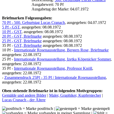
Ausgabewert: 70 Pf
Ausgabetag der Marke: 04.07.1972
Briefmarken Folgeausgaben:
70 Pf - 500. Geburtstag Lucas Cranach
, ausgegeben: 04.07.1972
5 Pf - GST
, ausgegeben: 08.08.1972
10 Pf - GST
, ausgegeben: 08.08.1972
20 Pf - GST, Briefmarke
ausgegeben: 08.08.1972
25 Pf - GST, Briefmarke
ausgegeben: 08.08.1972
35 Pf -
GST, Briefmarke
ausgegeben: 08.08.1972
10 Pf -
Internationale Rosenausstellung, Bergers Rose, Briefmarke
ausgegeben: 22.08.1972
25 Pf -
Internationale Rosenausstellung, Izetka Köpenicker Sommer
,
ausgegeben: 22.08.1972
35 Pf -
Internationale Rosenausstellung, Professor Knöll
,
ausgegeben: 22.08.1972
-
Zusammendruck 25Pf - 35 Pf / Internationale Rosenausstellung
,
ausgegeben: 22.08.1972
Oben stehende Briefmarke ist in folgenden Motivgruppen:
Gemälde und andere Bilder
|
Maler, Graphiker, Kupferstecher
|
Lucas Cranach - der Ältere
= Marke postfrisch |
= Marke gestempelt
= Marke vorhanden in meiner Sammlung |
=