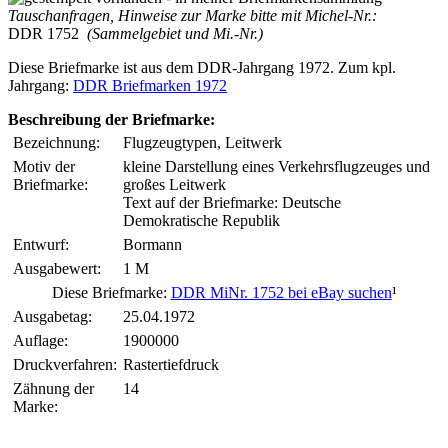
Tauschanfragen, Hinweise zur Marke bitte mit Michel-Nr.:
DDR 1752
(Sammelgebiet und Mi.-Nr.)
Diese Briefmarke ist aus dem DDR-Jahrgang 1972. Zum kpl.
Jahrgang:
DDR Briefmarken 1972
Beschreibung der Briefmarke:
Bezeichnung:
Flugzeugtypen, Leitwerk
Motiv der
kleine Darstellung eines Verkehrsflugzeuges und
Briefmarke:
großes Leitwerk
Text auf der Briefmarke: Deutsche
Demokratische Republik
Entwurf:
Bormann
Ausgabewert:
1 M
Diese Briefmarke:
DDR MiNr. 1752 bei eBay suchen
¹
Ausgabetag:
25.04.1972
Auflage:
1900000
Druckverfahren:
Rastertiefdruck
Zähnung der
14
Marke: