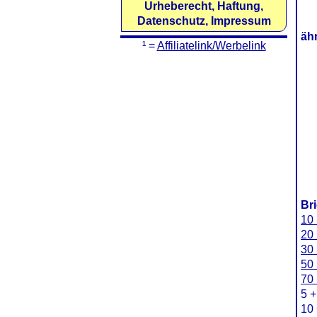
Urheberecht, Haftung,
Datenschutz, Impressum
äh
¹ =
Affiliatelink/Werbelink
Br
10 
20 
30 
50 
70 
5 +
10 