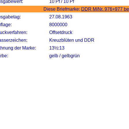
sgabewert:
10 Pf / 10 Pf
Diese Briefmarke:
DDR MiNr. 976+977 be
sgabetag:
27.08.1963
flage:
8000000
uckverfahren:
Offsetdruck
sserzeichen:
Kreuzblüten und DDR
hnung der Marke:
13½:13
rbe:
gelb / gelbgrün