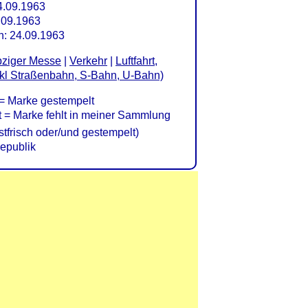
4.09.1963
.09.1963
n: 24.09.1963
pziger Messe
|
Verkehr
|
Luftfahrt,
kl Straßenbahn, S-Bahn, U-Bahn)
= Marke gestempelt
= Marke fehlt in meiner Sammlung
frisch oder/und gestempelt)
epublik