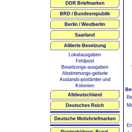
DDR Briefmarken
BRD / Bundesrepublik
Berlin / Westberlin
Saarland
Alliierte Besetzung
Lokalausgaben
Feldpost
Besetzungs-ausgaben
Abstimmungs-gebiete
Auslands-postämter und
Kolonien
Be
Altdeutschland
Be
Mo
Deutsches Reich
Deutsche Motivbriefmarken
En
Postgebühren: Bund,