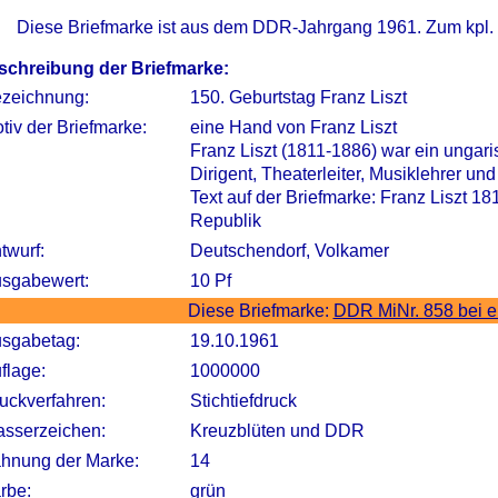
Diese Briefmarke ist aus dem DDR-Jahrgang 1961. Zum kpl.
schreibung der Briefmarke:
zeichnung:
150. Geburtstag Franz Liszt
tiv der Briefmarke:
eine Hand von Franz Liszt
Franz Liszt (1811-1886) war ein ungari
Dirigent, Theaterleiter, Musiklehrer und 
Text auf der Briefmarke: Franz Liszt 
Republik
twurf:
Deutschendorf, Volkamer
sgabewert:
10 Pf
Diese Briefmarke:
DDR MiNr. 858 bei 
sgabetag:
19.10.1961
flage:
1000000
uckverfahren:
Stichtiefdruck
sserzeichen:
Kreuzblüten und DDR
hnung der Marke:
14
rbe:
grün