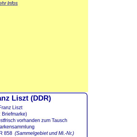
hr Infos
anz Liszt (DDR)
 Briefmarke)
R 858
(Sammelgebiet und Mi.-Nr.)