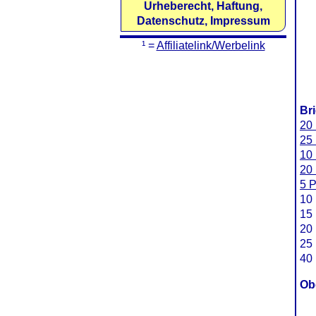
Urheberecht, Haftung,
Datenschutz, Impressum
¹ =
Affiliatelink/Werbelink
Br
20 
25 
10 
20 
5 P
10 
15 
20 
25 
40 
Ob