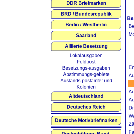
DDR Briefmarken
BRD / Bundesrepublik
Be
Berlin / Westberlin
Be
Mo
Saarland
Alliierte Besetzung
Lokalausgaben
Feldpost
En
Besetzungs-ausgaben
Abstimmungs-gebiete
Au
Auslands-postämter und
Kolonien
Au
Altdeutschland
Au
Deutsches Reich
Dr
Wa
Deutsche Motivbriefmarken
Zä
Fa
Postgebühren: Bund,