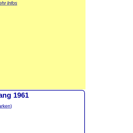
hr Infos
ang 1961
arken
)