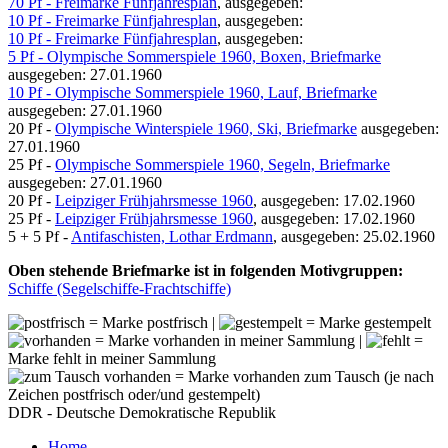
70 Pf - Freimarke Fünfjahresplan
, ausgegeben:
10 Pf - Freimarke Fünfjahresplan
, ausgegeben:
10 Pf - Freimarke Fünfjahresplan
, ausgegeben:
5 Pf - Olympische Sommerspiele 1960, Boxen, Briefmarke
ausgegeben: 27.01.1960
10 Pf - Olympische Sommerspiele 1960, Lauf, Briefmarke
ausgegeben: 27.01.1960
20 Pf -
Olympische Winterspiele 1960, Ski, Briefmarke
ausgegeben:
27.01.1960
25 Pf -
Olympische Sommerspiele 1960, Segeln, Briefmarke
ausgegeben: 27.01.1960
20 Pf -
Leipziger Frühjahrsmesse 1960
, ausgegeben: 17.02.1960
25 Pf -
Leipziger Frühjahrsmesse 1960
, ausgegeben: 17.02.1960
5 + 5 Pf -
Antifaschisten, Lothar Erdmann
, ausgegeben: 25.02.1960
Oben stehende Briefmarke ist in folgenden Motivgruppen:
Schiffe (Segelschiffe-Frachtschiffe)
= Marke postfrisch |
= Marke gestempelt
= Marke vorhanden in meiner Sammlung |
=
Marke fehlt in meiner Sammlung
= Marke vorhanden zum Tausch (je nach
Zeichen postfrisch oder/und gestempelt)
DDR - Deutsche Demokratische Republik
Home