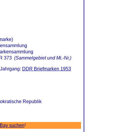
marke)
R 373
(Sammelgebiet und Mi.-Nr.)
 Jahrgang:
DDR Briefmarken 1953
okratische Republik
eBay suchen
¹