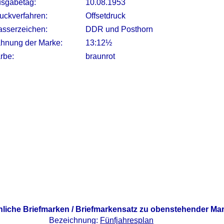
sgabetag:
10.08.1953
uckverfahren:
Offsetdruck
sserzeichen:
DDR und Posthorn
hnung der Marke:
13:12½
rbe:
braunrot
nliche Briefmarken / Briefmarkensatz zu obenstehender Ma
Bezeichnung:
Fünfjahresplan