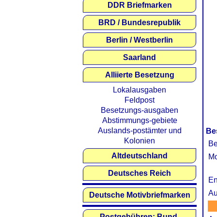
DDR Briefmarken
BRD / Bundesrepublik
Berlin / Westberlin
Saarland
Alliierte Besetzung
Lokalausgaben
Feldpost
Besetzungs-ausgaben
Abstimmungs-gebiete
Auslands-postämter und
Be
Kolonien
Be
Altdeutschland
Mo
Deutsches Reich
En
Au
Deutsche Motivbriefmarken
Postgebühren: Bund,