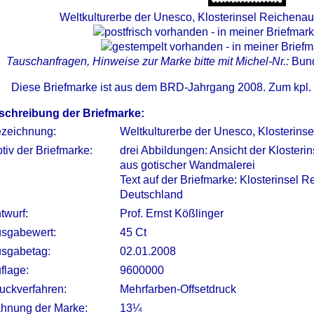
Weltkulturerbe der Unesco, Klosterinsel Reichena
Tauschanfragen, Hinweise zur Marke bitte mit Michel-Nr.:
Bun
Diese Briefmarke ist aus dem BRD-Jahrgang 2008. Zum kpl.
schreibung der Briefmarke:
zeichnung:
Weltkulturerbe der Unesco, Klosterins
tiv der Briefmarke:
drei Abbildungen: Ansicht der Klosteri
aus gotischer Wandmalerei
Text auf der Briefmarke: Klosterinsel 
Deutschland
twurf:
Prof. Ernst Kößlinger
sgabewert:
45 Ct
sgabetag:
02.01.2008
flage:
9600000
uckverfahren:
Mehrfarben-Offsetdruck
hnung der Marke:
13¼