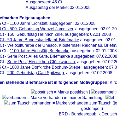
Ausgabewert: 45 Ct
Ausgabetag der Marke: 02.01.2008
iefmarken Folgeausgaben:
 Ct - 1100 Jahre Eichstätt
, ausgegeben: 02.01.2008
 Ct - 500. Geburtstag Wenzel Jamnitzer
, ausgegeben: 02.01.2
Ct - 150. Geburtstag Heinrich Zille
, ausgegeben: 02.01.2008
Ct - 50 Jahre Bundeskartellamt, Briefmarke
ausgegeben: 02.01
Ct - Weltkulturerbe der Unesco, Klosterinsel Reichenau, Briefm
 Ct -
1100 Jahre Eichstätt, Briefmarke
ausgegeben: 02.01.2008
Ct -
Serie Post, Alles Gute, Briefmarke
ausgegeben: 07.02.200
Ct -
Serie Post, Herzlichen Glückwunsch
, ausgegeben: 07.02.
 Ct -
1000 Jahre Dorfkirche Bochum-Stiepel
, ausgegeben: 07.
Ct -
200. Geburtstag Carl Spitzweg
, ausgegeben: 07.02.2008
en stehende Briefmarke ist in folgenden Motivgruppen:
Kir
= Marke postfrisch |
= Marke vorhanden in meiner Sammlung |
= Marke vorhanden zum Tausch (je 
gestempelt)
BRD - Bundesrepublik Deutsch