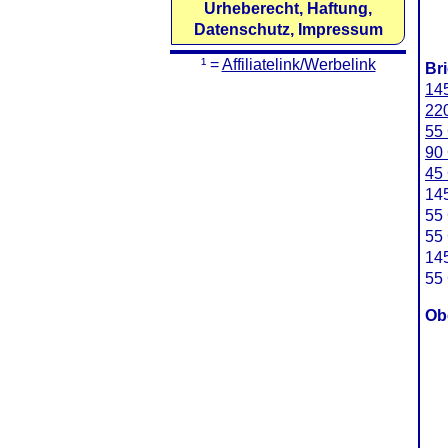
Urheberecht, Haftung,
Datenschutz, Impressum
¹ =
Affiliatelink/Werbelink
Br
145
220
55 
90 
45 
145
55 
55 
145
55 
Ob