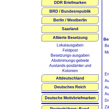
DDR Briefmarken
BRD / Bundesrepublik
Berlin / Westberlin
Saarland
Alliierte Besetzung
Be
Lokalausgaben
Be
Feldpost
Mo
Besetzungs-ausgaben
Abstimmungs-gebiete
Auslands-postämter und
Kolonien
En
Altdeutschland
Au
Deutsches Reich
Au
Au
Deutsche Motivbriefmarken
Dr
Zä
Postgebühren: Bund,