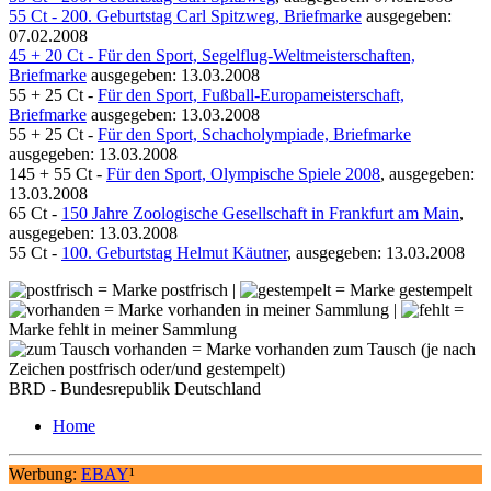
55 Ct - 200. Geburtstag Carl Spitzweg, Briefmarke
ausgegeben:
07.02.2008
45 + 20 Ct - Für den Sport, Segelflug-Weltmeisterschaften,
Briefmarke
ausgegeben: 13.03.2008
55 + 25 Ct -
Für den Sport, Fußball-Europameisterschaft,
Briefmarke
ausgegeben: 13.03.2008
55 + 25 Ct -
Für den Sport, Schacholympiade, Briefmarke
ausgegeben: 13.03.2008
145 + 55 Ct -
Für den Sport, Olympische Spiele 2008
, ausgegeben:
13.03.2008
65 Ct -
150 Jahre Zoologische Gesellschaft in Frankfurt am Main
,
ausgegeben: 13.03.2008
55 Ct -
100. Geburtstag Helmut Käutner
, ausgegeben: 13.03.2008
= Marke postfrisch |
= Marke gestempelt
= Marke vorhanden in meiner Sammlung |
=
Marke fehlt in meiner Sammlung
= Marke vorhanden zum Tausch (je nach
Zeichen postfrisch oder/und gestempelt)
BRD - Bundesrepublik Deutschland
Home
Werbung:
EBAY
¹