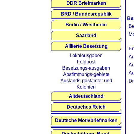
DDR Briefmarken
BRD / Bundesrepublik
Be
Berlin / Westberlin
Be
Mo
Saarland
Alliierte Besetzung
En
Lokalausgaben
Au
Feldpost
Au
Besetzungs-ausgaben
Au
Abstimmungs-gebiete
Auslands-postämter und
Dr
Kolonien
Altdeutschland
Deutsches Reich
Deutsche Motivbriefmarken
Postgebühren: Bund,