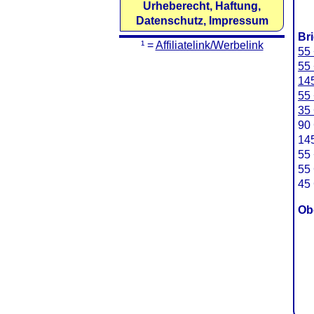
Urheberecht, Haftung,
Datenschutz, Impressum
Br
¹ =
Affiliatelink/Werbelink
55 
55 
145
55 
35 
90 
145
55 
55 
45 
Ob