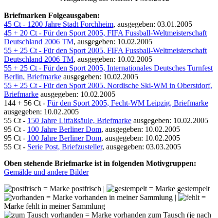
Briefmarken Folgeausgaben:
45 Ct - 1200 Jahre Stadt Forchheim
, ausgegeben: 03.01.2005
45 + 20 Ct - Für den Sport 2005, FIFA Fussball-Weltmeisterschaft
Deutschland 2006 TM
, ausgegeben: 10.02.2005
55 + 25 Ct - Für den Sport 2005, FIFA Fussball-Weltmeisterschaft
Deutschland 2006 TM
, ausgegeben: 10.02.2005
55 + 25 Ct - Für den Sport 2005, Internationales Deutsches Turnfest
Berlin, Briefmarke
ausgegeben: 10.02.2005
55 + 25 Ct - Für den Sport 2005, Nordische Ski-WM in Oberstdorf,
Briefmarke
ausgegeben: 10.02.2005
144 + 56 Ct -
Für den Sport 2005, Fecht-WM Leipzig, Briefmarke
ausgegeben: 10.02.2005
55 Ct -
150 Jahre Litfaßsäule, Briefmarke
ausgegeben: 10.02.2005
95 Ct -
100 Jahre Berliner Dom
, ausgegeben: 10.02.2005
95 Ct -
100 Jahre Berliner Dom
, ausgegeben: 10.02.2005
55 Ct -
Serie Post, Briefzusteller
, ausgegeben: 03.03.2005
Oben stehende Briefmarke ist in folgenden Motivgruppen:
Gemälde und andere Bilder
= Marke postfrisch |
= Marke gestempelt
= Marke vorhanden in meiner Sammlung |
=
Marke fehlt in meiner Sammlung
= Marke vorhanden zum Tausch (je nach