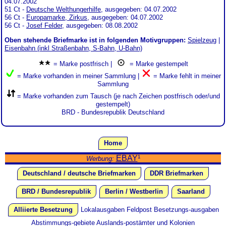
04.07.2002
51 Ct -
Deutsche Welthungerhilfe
, ausgegeben: 04.07.2002
56 Ct -
Europamarke, Zirkus
, ausgegeben: 04.07.2002
56 Ct -
Josef Felder
, ausgegeben: 08.08.2002
Oben stehende Briefmarke ist in folgenden Motivgruppen:
Spielzeug
|
Eisenbahn (inkl Straßenbahn, S-Bahn, U-Bahn)
= Marke postfrisch |
= Marke gestempelt
= Marke vorhanden in meiner Sammlung |
= Marke fehlt in meiner
Sammlung
= Marke vorhanden zum Tausch (je nach Zeichen postfrisch oder/und
gestempelt)
BRD - Bundesrepublik Deutschland
Home
EBAY
¹
Werbung:
Deutschland / deutsche Briefmarken
DDR Briefmarken
BRD / Bundesrepublik
Berlin / Westberlin
Saarland
Alliierte Besetzung
Lokalausgaben
Feldpost
Besetzungs-ausgaben
Abstimmungs-gebiete
Auslands-postämter und Kolonien