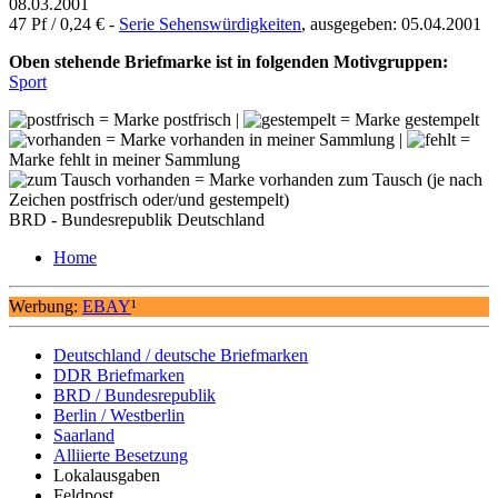
08.03.2001
47 Pf / 0,24 € -
Serie Sehenswürdigkeiten
, ausgegeben: 05.04.2001
Oben stehende Briefmarke ist in folgenden Motivgruppen:
Sport
= Marke postfrisch |
= Marke gestempelt
= Marke vorhanden in meiner Sammlung |
=
Marke fehlt in meiner Sammlung
= Marke vorhanden zum Tausch (je nach
Zeichen postfrisch oder/und gestempelt)
BRD - Bundesrepublik Deutschland
Home
Werbung:
EBAY
¹
Deutschland / deutsche Briefmarken
DDR Briefmarken
BRD / Bundesrepublik
Berlin / Westberlin
Saarland
Alliierte Besetzung
Lokalausgaben
Feldpost