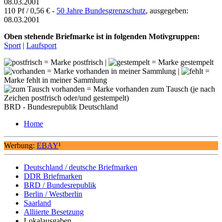
08.03.2001
110 Pf / 0,56 € -
50 Jahre Bundesgrenzschutz
, ausgegeben:
08.03.2001
Oben stehende Briefmarke ist in folgenden Motivgruppen:
Sport
|
Laufsport
= Marke postfrisch |
= Marke gestempelt
= Marke vorhanden in meiner Sammlung |
=
Marke fehlt in meiner Sammlung
= Marke vorhanden zum Tausch (je nach
Zeichen postfrisch oder/und gestempelt)
BRD - Bundesrepublik Deutschland
Home
Werbung:
EBAY
¹
Deutschland / deutsche Briefmarken
DDR Briefmarken
BRD / Bundesrepublik
Berlin / Westberlin
Saarland
Alliierte Besetzung
Lokalausgaben