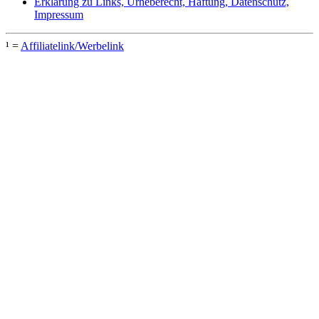
Erklärung zu Links, Urheberecht, Haftung, Datenschutz,
Impressum
¹ =
Affiliatelink/Werbelink